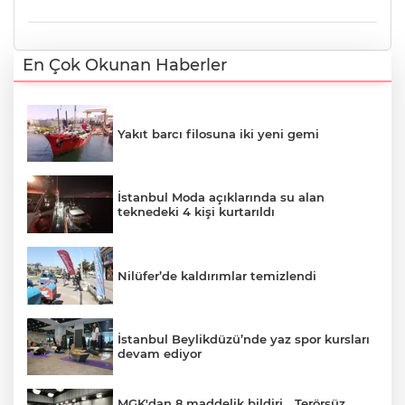
En Çok Okunan Haberler
Yakıt barcı filosuna iki yeni gemi
İstanbul Moda açıklarında su alan
teknedeki 4 kişi kurtarıldı
Nilüfer’de kaldırımlar temizlendi
İstanbul Beylikdüzü’nde yaz spor kursları
devam ediyor
MGK'dan 8 maddelik bildiri... Terörsüz