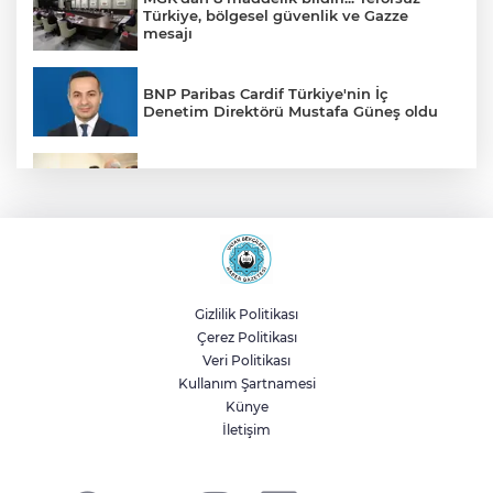
Türkiye, bölgesel güvenlik ve Gazze
mesajı
BNP Paribas Cardif Türkiye'nin İç
Denetim Direktörü Mustafa Güneş oldu
Malatya Büyükşehir’den Hekimhan’a dev
yatırım
Sakarya’da ücretsiz doğalgaza
kavuşacaklar
Gizlilik Politikası
Çerez Politikası
Yalova'da makine arızası yapan tanker
Veri Politikası
güvenli bölgeye çekildi
Kullanım Şartnamesi
Künye
İletişim
Eskişehir Büyükşehir’den kırsal
mahallelere yol yatırımı