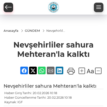
Anasayfa
GÜNDEM
Nevşehirliler
sahura
Mehteran'la
Nevşehirliler sahura
kalktı
Mehteran'la kalktı
Nevşehirliler sahura Mehteran'la kalktı
Haber Giriş Tarihi: 20.02.2026 10:18
Haber Güncellenme Tarihi: 20.02.2026 10:18
Kaynak: IGF