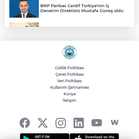
BNP Paribas Cardif Türkiye'nin İç
Denetim Direktörü Mustafa Güneş oldu
Malatya Büyükşehir’den Hekimhan’a dev
yatırım
Sakarya’da ücretsiz doğalgaza
kavuşacaklar
Gizlilik Politikası
Çerez Politikası
Yalova'da makine arızası yapan tanker
Veri Politikası
güvenli bölgeye çekildi
Kullanım Şartnamesi
Künye
İletişim
Eskişehir Büyükşehir’den kırsal
mahallelere yol yatırımı