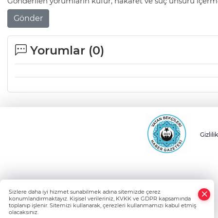
Gönderilen yorumların küfür, hakaret ve suç unsuru içerme
Gönder
Yorumlar (
0
)
Gizlili
Sizlere daha iyi hizmet sunabilmek adına sitemizde çerez
konumlandırmaktayız. Kişisel verileriniz, KVKK ve GDPR kapsamında
toplanıp işlenir. Sitemizi kullanarak, çerezleri kullanmamızı kabul etmiş
olacaksınız.