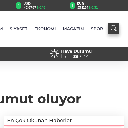
USD
EUR
47,6787
%0,18
55,1254
%0,32
M
SİYASET
EKONOMİ
MAGAZİN
SPOR
Hava Durumu
 yaşam üzerine dikkat çeken
14:16 - Gaziantep’te bin kon
İzmir
35 °
esi
konutluk projeye temel
umut oluyor
En Çok Okunan Haberler