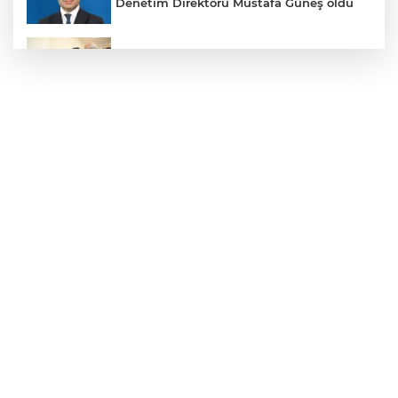
Denetim Direktörü Mustafa Güneş oldu
Malatya Büyükşehir’den Hekimhan’a dev
yatırım
Sakarya’da ücretsiz doğalgaza
kavuşacaklar
Yalova'da makine arızası yapan tanker
güvenli bölgeye çekildi
Eskişehir Büyükşehir’den kırsal
mahallelere yol yatırımı