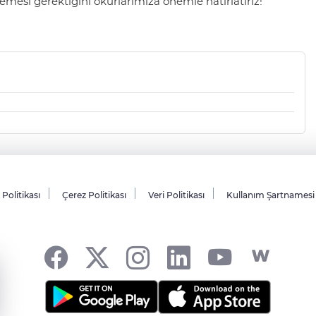
mesi gerektiğini okurlarımıza önemle hatırlatırız!
k Politikası
Çerez Politikası
Veri Politikası
Kullanım Şartnamesi