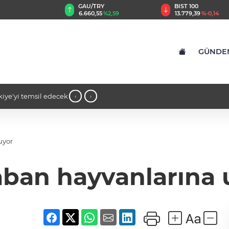
GAU/TRY
BIST 100
8
%0,32
6.660,55
%2,59
13.779,39
%-0,14
GÜNDE
kiye'yi temsil edecek
14:16 - İş insanı Ali Bıdı'dan sağlıklı
‹
›
açıklamalar... 77 yaşında gençlik muciz
uyor
ban hayvanlarına 