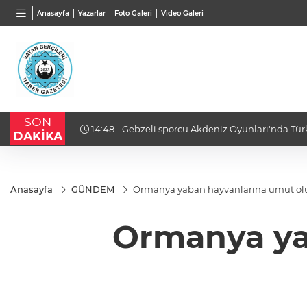
TND
BGN
VND
Anasayfa
Yazarlar
Foto Galeri
Video Galeri
16,3788
%0,90
27,9743
%-0,22
0,001
SON
14:48 - Gebzeli sporcu Akdeniz Oyunları'nda Tür
DAKİKA
Anasayfa
GÜNDEM
Ormanya yaban hayvanlarına umut ol
Ormanya ya