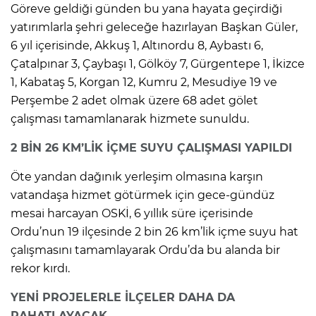
Göreve geldiği günden bu yana hayata geçirdiği
yatırımlarla şehri geleceğe hazırlayan Başkan Güler,
6 yıl içerisinde, Akkuş 1, Altınordu 8, Aybastı 6,
Çatalpınar 3, Çaybaşı 1, Gölköy 7, Gürgentepe 1, İkizce
1, Kabataş 5, Korgan 12, Kumru 2, Mesudiye 19 ve
Perşembe 2 adet olmak üzere 68 adet gölet
çalışması tamamlanarak hizmete sunuldu.
2 BİN 26 KM’LİK İÇME SUYU ÇALIŞMASI YAPILDI
Öte yandan dağınık yerleşim olmasına karşın
vatandaşa hizmet götürmek için gece-gündüz
mesai harcayan OSKİ, 6 yıllık süre içerisinde
Ordu’nun 19 ilçesinde 2 bin 26 km’lik içme suyu hat
çalışmasını tamamlayarak Ordu’da bu alanda bir
rekor kırdı.
YENİ PROJELERLE İLÇELER DAHA DA
RAHATLAYACAK