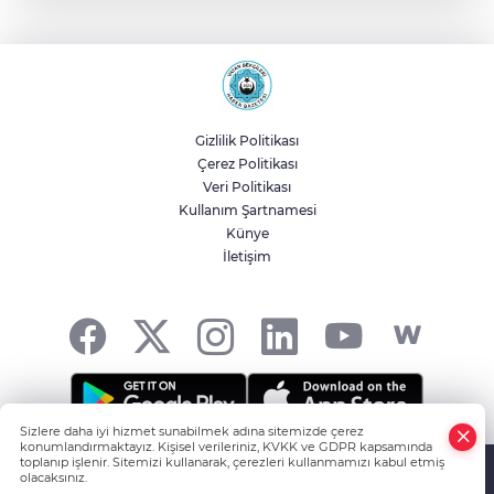
Kocaeli’de gece sineması büyük ilgi
görüyor
Manisa Kula'da sıcak asfalt tamamlandı
Gizlilik Politikası
Çerez Politikası
2025'te Ar-Ge'ye 254 milyar TL harcadık!
Veri Politikası
Ar-Ge'de en büyük pay üniversitelere
Kullanım Şartnamesi
Künye
İletişim
Nevşehir Kültür Yolu'nda Merve Özbey
coşkusu
Sizlere daha iyi hizmet sunabilmek adına sitemizde çerez
konumlandırmaktayız. Kişisel verileriniz, KVKK ve GDPR kapsamında
HABER YAZILIMI
ve TURKTICARET.NET projesidir Copyright© 2006-
toplanıp işlenir. Sitemizi kullanarak, çerezleri kullanmamızı kabul etmiş
olacaksınız.
2026 Tüm hakları saklıdır.