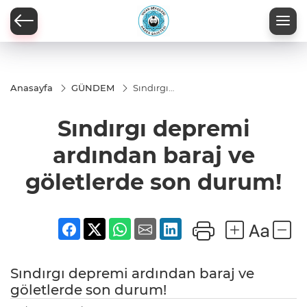
Anasayfa
GÜNDEM
Sındırgı
depremi
ardından
Sındırgı depremi
baraj ve
göletlerde
son
ardından baraj ve
durum!
göletlerde son durum!
Sındırgı depremi ardından baraj ve
göletlerde son durum!