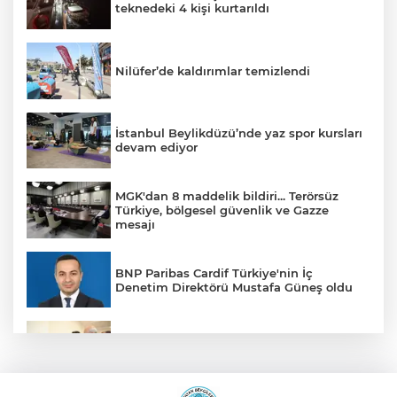
teknedeki 4 kişi kurtarıldı
Nilüfer’de kaldırımlar temizlendi
İstanbul Beylikdüzü’nde yaz spor kursları
devam ediyor
MGK'dan 8 maddelik bildiri... Terörsüz
Türkiye, bölgesel güvenlik ve Gazze
mesajı
BNP Paribas Cardif Türkiye'nin İç
Denetim Direktörü Mustafa Güneş oldu
Malatya Büyükşehir’den Hekimhan’a dev
yatırım