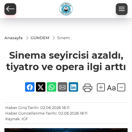
Anasayfa
GÜNDEM
Sinema
seyircisi
azaldı,
Sinema seyircisi azaldı,
tiyatro
ve
opera
tiyatro ve opera ilgi arttı
ilgi arttı
Haber Giriş Tarihi: 02.06.2026 18:11
Haber Güncellenme Tarihi: 02.06.2026 18:11
Kaynak: IGF