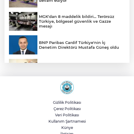
devam ediyor
MGK'dan 8 maddelik bildiri... Terörsüz
Türkiye, bölgesel güvenlik ve Gazze
mesajı
BNP Paribas Cardif Türkiye'nin İç
Denetim Direktörü Mustafa Güneş oldu
Malatya Büyükşehir’den Hekimhan’a dev
yatırım
Sakarya’da ücretsiz doğalgaza
kavuşacaklar
Gizlilik Politikası
Çerez Politikası
Yalova'da makine arızası yapan tanker
Veri Politikası
güvenli bölgeye çekildi
Kullanım Şartnamesi
Künye
İletişim