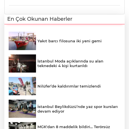
En Çok Okunan Haberler
Yakıt barcı filosuna iki yeni gemi
İstanbul Moda açıklarında su alan
teknedeki 4 kişi kurtarıldı
Nilüfer’de kaldırımlar temizlendi
İstanbul Beylikdüzü’nde yaz spor kursları
devam ediyor
MGK'dan 8 maddelik bildiri... Terörsüz