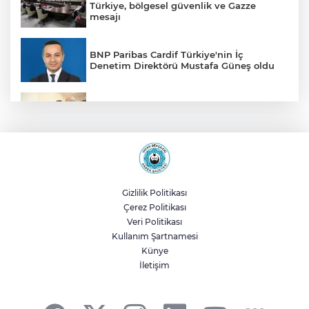
Türkiye, bölgesel güvenlik ve Gazze
mesajı
BNP Paribas Cardif Türkiye'nin İç
Denetim Direktörü Mustafa Güneş oldu
Malatya Büyükşehir’den Hekimhan’a dev
yatırım
Sakarya’da ücretsiz doğalgaza
kavuşacaklar
Gizlilik Politikası
Çerez Politikası
Yalova'da makine arızası yapan tanker
Veri Politikası
güvenli bölgeye çekildi
Kullanım Şartnamesi
Künye
İletişim
Eskişehir Büyükşehir’den kırsal
mahallelere yol yatırımı