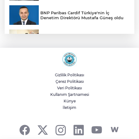
BNP Paribas Cardif Türkiye'nin İç
Denetim Direktörü Mustafa Güneş oldu
Malatya Büyükşehir’den Hekimhan’a dev
yatırım
Sakarya’da ücretsiz doğalgaza
kavuşacaklar
Gizlilik Politikası
Çerez Politikası
Yalova'da makine arızası yapan tanker
Veri Politikası
güvenli bölgeye çekildi
Kullanım Şartnamesi
Künye
İletişim
Eskişehir Büyükşehir’den kırsal
mahallelere yol yatırımı