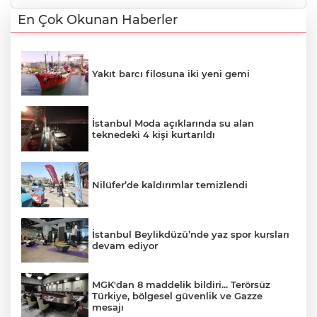
En Çok Okunan Haberler
Yakıt barcı filosuna iki yeni gemi
İstanbul Moda açıklarında su alan
teknedeki 4 kişi kurtarıldı
Nilüfer’de kaldırımlar temizlendi
İstanbul Beylikdüzü’nde yaz spor kursları
devam ediyor
MGK'dan 8 maddelik bildiri... Terörsüz
Türkiye, bölgesel güvenlik ve Gazze
mesajı