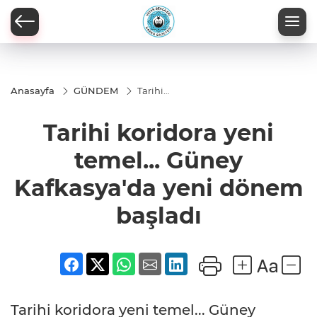
Anasayfa
GÜNDEM
Tarihi
koridora
yeni
Tarihi koridora yeni
temel...
Güney
Kafkasya'da
temel... Güney
yeni
dönem
Kafkasya'da yeni dönem
başladı
başladı
Tarihi koridora yeni temel... Güney