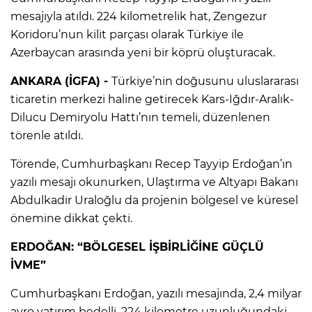
mesajıyla atıldı. 224 kilometrelik hat, Zengezur
Koridoru’nun kilit parçası olarak Türkiye ile
Azerbaycan arasında yeni bir köprü oluşturacak.
ANKARA (İGFA) -
Türkiye’nin doğusunu uluslararası
ticaretin merkezi haline getirecek Kars-Iğdır-Aralık-
Dilucu Demiryolu Hattı’nın temeli, düzenlenen
törenle atıldı.
Törende, Cumhurbaşkanı Recep Tayyip Erdoğan’ın
yazılı mesajı okunurken, Ulaştırma ve Altyapı Bakanı
Abdulkadir Uraloğlu da projenin bölgesel ve küresel
önemine dikkat çekti.
ERDOĞAN: “BÖLGESEL İŞBİRLİĞİNE GÜÇLÜ
İVME”
Cumhurbaşkanı Erdoğan, yazılı mesajında, 2,4 milyar
avro yatırım bedelli, 224 kilometre uzunluğundaki