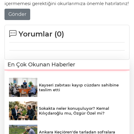
içermemesi gerektiğini okurlarımıza önemle hatırlatırız!
Gönder
Yorumlar (
0
)
En Çok Okunan Haberler
Kayseri zabıtası kayıp cüzdanı sahibine
teslim etti
Sokakta neler konuşuluyor? Kemal
Kılıçdaroğlu mu, Özgür Özel mi?
Ankara Keçiören'de tarladan sofralara