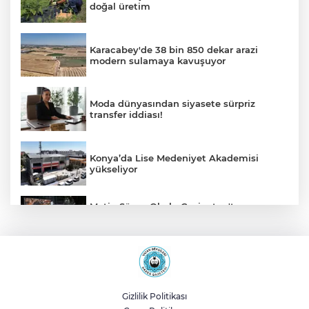
doğal üretim
Karacabey'de 38 bin 850 dekar arazi
modern sulamaya kavuşuyor
Moda dünyasından siyasete sürpriz
transfer iddiası!
Konya’da Lise Medeniyet Akademisi
yükseliyor
Metin Sözen Okulu Gaziantep'te
kuruldu... Koruma kültürü yeni nesillere
aktarılacak
Manisa Büyükşehir İle “Mahallemde
Şenlik Var”
Gizlilik Politikası