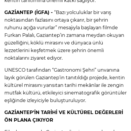
kentin tanıtımına önemli katkı sağlıyor.
GAZİANTEP (İGFA) -
“Bazı yolculuklar bir varış
noktasından fazlasını ortaya çıkarır, bir şehrin
ruhunu açığa vururlar” mesajıyla başlayan filmde
Furkan Palalı, Gaziantep’in zamana meydan okuyan
güzelliğini, köklü mirasını ve dünyaca ünlü
lezzetlerini keşfetmek üzere şehrin önemli
noktalarını ziyaret ediyor.
UNESCO tarafından “Gastronomi Şehri” unvanına
layık görülen Gaziantep’in tanıtıldığı projede, kentin
kültürel mirasını yansıtan tarihi mekânlar ile zengin
mutfak kültürü, etkileyici sinematografik görüntüler
eşliğinde izleyiciyle buluşturuluyor.
GAZİANTEP’İN TARİHİ VE KÜLTÜREL DEĞERLERİ
ÖN PLANA ÇIKIYOR