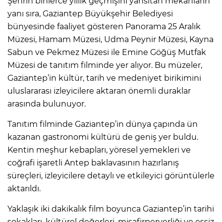
Şehrin binlerce yıllık geçmişini yansıtan mekânların
yanı sıra, Gaziantep Büyükşehir Belediyesi
bünyesinde faaliyet gösteren Panorama 25 Aralık
Müzesi, Hamam Müzesi, Udma Peynir Müzesi, Kayna
Sabun ve Pekmez Müzesi ile Emine Göğüş Mutfak
Müzesi de tanıtım filminde yer alıyor. Bu müzeler,
Gaziantep’in kültür, tarih ve medeniyet birikimini
uluslararası izleyicilere aktaran önemli duraklar
arasında bulunuyor.
Tanıtım filminde Gaziantep’in dünya çapında ün
kazanan gastronomi kültürü de geniş yer buldu.
Kentin meşhur kebapları, yöresel yemekleri ve
coğrafi işaretli Antep baklavasının hazırlanış
süreçleri, izleyicilere detaylı ve etkileyici görüntülerle
aktarıldı.
Yaklaşık iki dakikalık film boyunca Gaziantep’in tarihi
sokakları, kültürel değerleri, misafirperverliği ve eşsiz