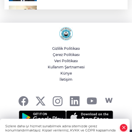
Malatya Büyükşehir’den Hekimhan’a dev
yatırım
Sakarya’da ücretsiz doğalgaza
kavuşacaklar
Gizlilik Politikası
Çerez Politikası
Yalova'da makine arızası yapan tanker
Veri Politikası
güvenli bölgeye çekildi
Kullanım Şartnamesi
Künye
İletişim
Eskişehir Büyükşehir’den kırsal
mahallelere yol yatırımı
Sizlere daha iyi hizmet sunabilmek adına sitemizde çerez
konumlandırmaktayız. Kişisel verileriniz, KVKK ve GDPR kapsamında