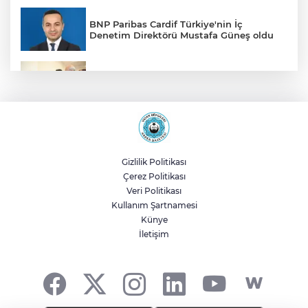
BNP Paribas Cardif Türkiye'nin İç
Denetim Direktörü Mustafa Güneş oldu
Malatya Büyükşehir’den Hekimhan’a dev
yatırım
Sakarya’da ücretsiz doğalgaza
kavuşacaklar
Gizlilik Politikası
Çerez Politikası
Yalova'da makine arızası yapan tanker
Veri Politikası
güvenli bölgeye çekildi
Kullanım Şartnamesi
Künye
İletişim
Eskişehir Büyükşehir’den kırsal
mahallelere yol yatırımı