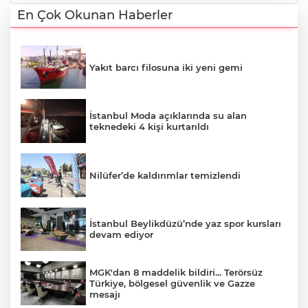
En Çok Okunan Haberler
Yakıt barcı filosuna iki yeni gemi
İstanbul Moda açıklarında su alan
teknedeki 4 kişi kurtarıldı
Nilüfer’de kaldırımlar temizlendi
İstanbul Beylikdüzü’nde yaz spor kursları
devam ediyor
MGK'dan 8 maddelik bildiri... Terörsüz
Türkiye, bölgesel güvenlik ve Gazze
mesajı