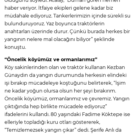
olduğunu söyledi. Atalay, “Duman gören hemen
haber veriyor. İtfaiye ekipleri gelene kadar biz
müdahale ediyoruz. Tankerlerimizin içinde sürekli su
bulunduruyoruz. Yaz boyunca traktörlerin
anahtarları üzerinde durur. Çünkü burada herkes bir
yangının nelere mal olacağını biliyor” şeklinde
konuştu.
“Öncelik köyümüz ve ormanlarımız”
Köy sakinlerinden olan ve traktör kullanan Kezban
Günaydın da yangın durumunda herkesin elindeki
işi bırakıp mücadeleye koştuğunu belirterek, “İşim
ne kadar yoğun olursa olsun her şeyi bırakırım.
Öncelik köyümüz, ormanlarımız ve çevremiz. Yangın
çıktığında hep birlikte mücadele ediyoruz”
ifadelerini kullandı. 80 yaşındaki Fadime Köktepe ise
elleriyle topladığı kuru otları göstererek,
“Temizlemezsek yangın çıkar” dedi. Şerife Anlı da