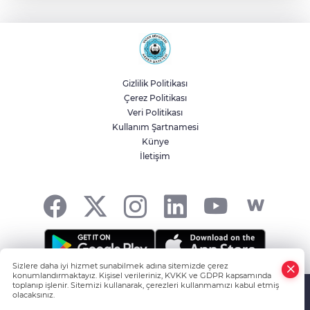
'emniyet kemeri' dolandırıcılığı
Karacabey'de 38 bin 850 dekar arazi
modern sulamaya kavuşuyor
Gizlilik Politikası
Çerez Politikası
Temmuz'da 107 bin gıda denetimine 250
Veri Politikası
milyon TL ceza kesildi
Kullanım Şartnamesi
Künye
İletişim
Emniyet'ten UYUMA çağrısı
Sizlere daha iyi hizmet sunabilmek adına sitemizde çerez
konumlandırmaktayız. Kişisel verileriniz, KVKK ve GDPR kapsamında
HABER YAZILIMI
ve TURKTICARET.NET projesidir Copyright© 2006-
toplanıp işlenir. Sitemizi kullanarak, çerezleri kullanmamızı kabul etmiş
olacaksınız.
2026 Tüm hakları saklıdır.
Anasayfa
Haber Ara
Yazarlar