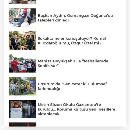
Başkan Aydın, Osmangazi Doğancı’da
talepleri dinledi
Sokakta neler konuşuluyor? Kemal
Kılıçdaroğlu mu, Özgür Özel mi?
Manisa Büyükşehir İle “Mahallemde
Şenlik Var”
Erzurum’da “Sen Yeter ki Gülümse”
farkındalığı
Metin Sözen Okulu Gaziantep'te
kuruldu... Koruma kültürü yeni nesillere
aktarılacak
Edirne Keşan'da internet üzerinden