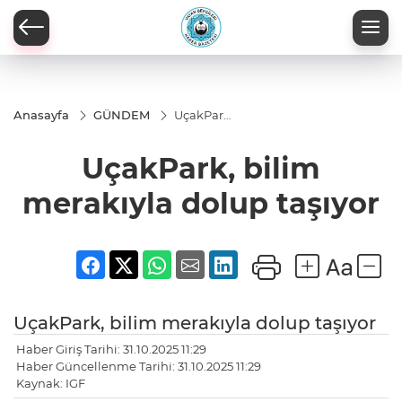
Anasayfa
GÜNDEM
UçakPark,
bilim
merakıyla
UçakPark, bilim
dolup
taşıyor
merakıyla dolup taşıyor
UçakPark, bilim merakıyla dolup taşıyor
Haber Giriş Tarihi: 31.10.2025 11:29
Haber Güncellenme Tarihi: 31.10.2025 11:29
Kaynak: IGF