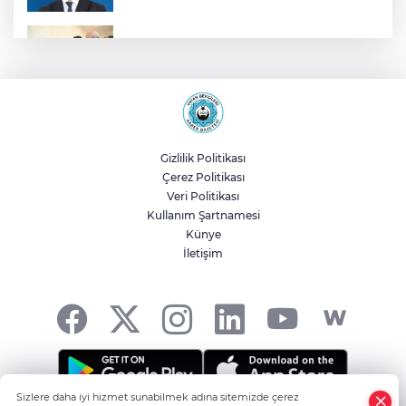
Malatya Büyükşehir’den Hekimhan’a dev
yatırım
Sakarya’da ücretsiz doğalgaza
kavuşacaklar
Gizlilik Politikası
Çerez Politikası
Yalova'da makine arızası yapan tanker
Veri Politikası
güvenli bölgeye çekildi
Kullanım Şartnamesi
Künye
İletişim
Eskişehir Büyükşehir’den kırsal
mahallelere yol yatırımı
Sizlere daha iyi hizmet sunabilmek adına sitemizde çerez