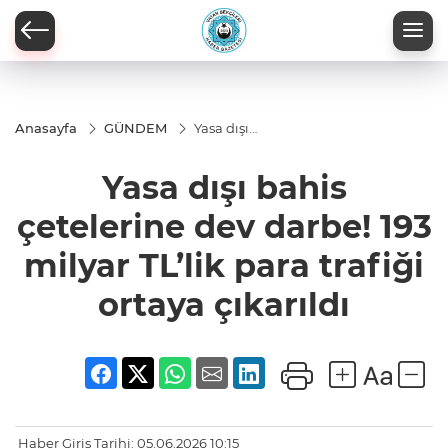
Anasayfa
GÜNDEM
Yasa dışı
bahis
çetelerine
Yasa dışı bahis
dev
darbe! 193
milyar
çetelerine dev darbe! 193
TL’lik para
trafiği
milyar TL’lik para trafiği
ortaya
çıkarıldı
ortaya çıkarıldı
Haber Giriş Tarihi: 05.06.2026 10:15