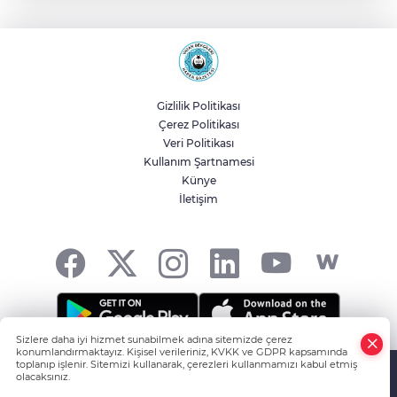
spor tesisi
İzmir’de engelli yurttaşlar denizle
buluşuyor
Gizlilik Politikası
Çerez Politikası
Fuar 38'de 'Neşeli Günler' nostaljisi
Veri Politikası
Kullanım Şartnamesi
Künye
İletişim
Kayseri Büyükşehir'den suyun
geleceğine yatırım
Sizlere daha iyi hizmet sunabilmek adına sitemizde çerez
konumlandırmaktayız. Kişisel verileriniz, KVKK ve GDPR kapsamında
HABER YAZILIMI
ve TURKTICARET.NET projesidir Copyright© 2006-
toplanıp işlenir. Sitemizi kullanarak, çerezleri kullanmamızı kabul etmiş
olacaksınız.
2026 Tüm hakları saklıdır.
Anasayfa
Haber Ara
Yazarlar