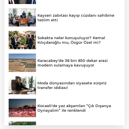
Kayseri zabıtası kayıp cüzdanı sahibine
teslim etti
Sokakta neler konuşuluyor? Kemal
Kılıçdaroğlu mu, Özgür Özel mi?
Karacabey'de 38 bin 850 dekar arazi
modern sulamaya kavuşuyor
Moda dünyasından siyasete sürpriz
transfer iddiası!
Kocaeli'de yaz akşamları “Çık Dışarıya
Oynayalım” ile renklendi
Ordu Altınordu'da sporculara modern