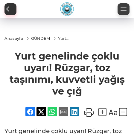
Anasayfa
GÜNDEM
Yurt
genelinde
çoklu
Yurt genelinde çoklu
uyarı!
Rüzgar,
toz
uyarı! Rüzgar, toz
taşınımı,
kuvvetli
taşınımı, kuvvetli yağış
yağış ve
çığ
ve çığ
Yurt genelinde çoklu uyarı! Rüzgar, toz