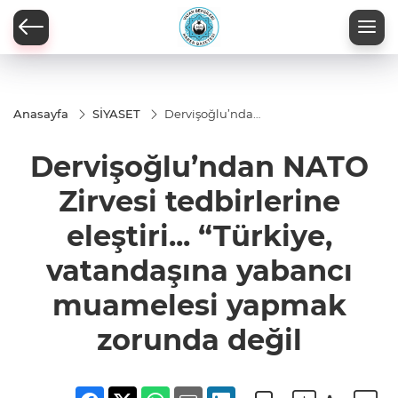
Anasayfa
SİYASET
Dervişoğlu’ndan
NATO Zirvesi
tedbirlerine
Dervişoğlu’ndan NATO
eleştiri...
“Türkiye,
vatandaşına
Zirvesi tedbirlerine
yabancı
muamelesi
eleştiri... “Türkiye,
yapmak
zorunda değil
vatandaşına yabancı
muamelesi yapmak
zorunda değil