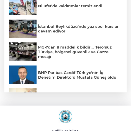
Nilüfer’de kaldırımlar temizlendi
İstanbul Beylikdüzü’nde yaz spor kursları
devam ediyor
MGK'dan 8 maddelik bildiri... Terörsüz
Türkiye, bölgesel güvenlik ve Gazze
mesajı
BNP Paribas Cardif Türkiye'nin İç
Denetim Direktörü Mustafa Güneş oldu
Malatya Büyükşehir’den Hekimhan’a dev
yatırım
Sakarya’da ücretsiz doğalgaza
kavuşacaklar