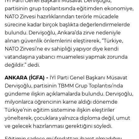
İYİ Parti Genel Başkanı Müsavat Dervişoğlu,
partisinin grup toplantısında eğitimden ekonomiye,
NATO Zirvesi hazırlıklarından terörle mücadele
sürecine kadar birçok başlıkta değerlendirmelerde
bulundu. Dervişoğlu, Ankara’da zirve nedeniyle
alınan güvenlik önlemlerini eleştirerek, “Türkiye,
NATO Zirvesi’ne ev sahipliği yapıyor diye kendi
vatandaşına yabancı muamelesi yapmak zorunda
değildir.” dedi.
ANKARA (İGFA) -
İYİ Parti Genel Başkanı Müsavat
Dervişoğlu, partisinin TBMM Grup Toplantısı’nda
gündeme ilişkin açıklamalarda bulundu. Dervişoğlu,
milyonlarca öğrencinin karne aldığı dönemde
Türkiye’nin eğitim sistemine ilişkin eleştiriler
yönelterek, çocuklara yalnızca diploma değil, umut
ve gelecek hazırlanması gerektiğini söyledi.
Eğitimin sadece müfredattan ibaret olmadığını