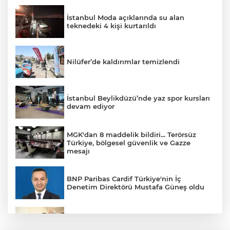
İstanbul Moda açıklarında su alan
teknedeki 4 kişi kurtarıldı
Nilüfer’de kaldırımlar temizlendi
İstanbul Beylikdüzü’nde yaz spor kursları
devam ediyor
MGK'dan 8 maddelik bildiri... Terörsüz
Türkiye, bölgesel güvenlik ve Gazze
mesajı
BNP Paribas Cardif Türkiye'nin İç
Denetim Direktörü Mustafa Güneş oldu
Malatya Büyükşehir’den Hekimhan’a dev
yatırım