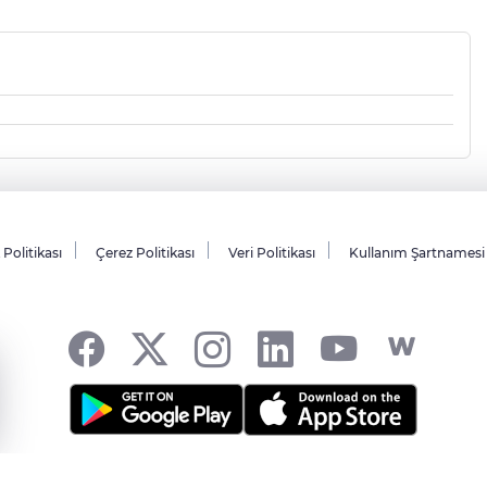
k Politikası
Çerez Politikası
Veri Politikası
Kullanım Şartnamesi
AZILIMI
ve TURKTICARET.NET projesidir Copyright© 2006-2026 Tüm hakları 