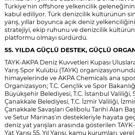
Türkiye'nin offshore yelkencilik geleneğinin
kabul ediliyor. Türk denizcilik kültürünün 
yarış, yıllar boyunca açık deniz yelkenciliğin
stratejiyi, ekip ruhunu ve denizcilik kültürü
platformu olmayı sürdürdü.
55. YILDA GÜÇLÜ DESTEK, GÜÇLÜ ORGA
TAYK-AKPA Deniz Kuvvetleri Kupası Uluslararas
Yarış Spor Kulübü (TAYK) organizasyonunda
himayelerinde ve AKPA Chemicals ana spon
Organizasyon; T.C. Gençlik ve Spor Bakanlığ
Büyükşehir Belediyesi, T.C. İstanbul Valiliği, 
Çanakkale Belediyesi, T.C. İzmir Valiliği, İz
Çanakkale Savaşları Gelibolu Tarihi Alan B
ve Setur Marinas'ın destekleriyle hayata geçi
deniz yat yarışları arasında gösterilen TAY
Yat Yarışı 55. Yıl Yarışı, kamu kurumları, ye