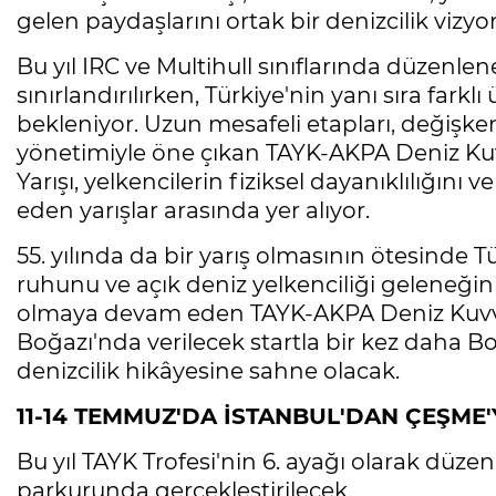
gelen paydaşlarını ortak bir denizcilik viz
Bu yıl IRC ve Multihull sınıflarında düzenle
sınırlandırılırken, Türkiye'nin yanı sıra farkl
bekleniyor. Uzun mesafeli etapları, değişken 
yönetimiyle öne çıkan TAYK-AKPA Deniz Kuvvet
Yarışı, yelkencilerin fiziksel dayanıklılığını
eden yarışlar arasında yer alıyor.
55. yılında da bir yarış olmasının ötesinde T
ruhunu ve açık deniz yelkenciliği geleneği
olmaya devam eden TAYK-AKPA Deniz Kuvvet
Boğazı'nda verilecek startla bir kez daha 
denizcilik hikâyesine sahne olacak.
11-14 TEMMUZ'DA İSTANBUL'DAN ÇEŞME'
Bu yıl TAYK Trofesi'nin 6. ayağı olarak düzen
parkurunda gerçekleştirilecek.