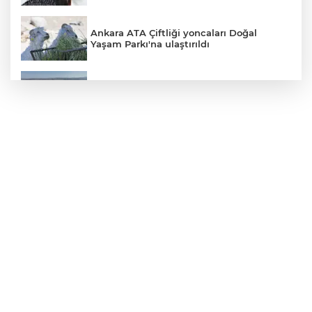
Ankara ATA Çiftliği yoncaları Doğal
Yaşam Parkı'na ulaştırıldı
Bursa Şehir Hastanesi otoparkı bu ay
hizmete açılıyor
Sakarya Akyazı’da altyapı hattı için saha
çalışmaları başladı
Genel Sekreter Dr. Baraçlı’dan Gölcük’teki
projelere yakın takip
2025'te Ar-Ge'ye 254 milyar TL harcadık!
Ar-Ge'de en büyük pay üniversitelere