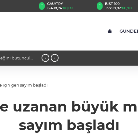
GAU/TRY
BIST 100
6.498,74
%0,09
13.798,82
%0,70
GÜNDE
ldı... Bursa’nın kalkınma
21:18 - Kocaeli Darıca’ya Büyü
‹
›
için geri sayım başladı
e uzanan büyük mü
sayım başladı