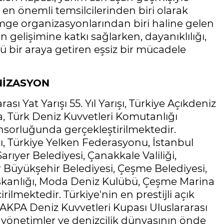
 en önemli temsilcilerinden biri olarak
simge organizasyonlarından biri haline gelen
in gelişimine katkı sağlarken, dayanıklılığı,
nü bir araya getiren eşsiz bir mücadele
NİZASYON
ı Yat Yarışı 55. Yıl Yarışı, Türkiye Açıkdeniz
, Türk Deniz Kuvvetleri Komutanlığı
sorluğunda gerçekleştirilmektedir.
ı, Türkiye Yelken Federasyonu, İstanbul
Sarıyer Belediyesi, Çanakkale Valiliği,
mir Büyükşehir Belediyesi, Çeşme Belediyesi,
aşkanlığı, Moda Deniz Kulübü, Çeşme Marina
rilmektedir. Türkiye'nin en prestijli açık
K-AKPA Deniz Kuvvetleri Kupası Uluslararası
rel yönetimler ve denizcilik dünyasının önde