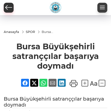
Anasayfa
SPOR
Bursa
Büyükşehirli
satranççılar
Bursa Büyükşehirli
başarıya
doymadı
satranççılar başarıya
doymadı
Bursa Büyükşehirli satranççılar başarıya
doymadı