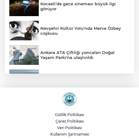
Kocaeli’de gece sineması büyük ilgi
görüyor
Nevşehir Kültür Yolu'nda Merve Özbey
coşkusu
Ankara ATA Çiftliği yoncaları Doğal
Yaşam Parkı'na ulaştırıldı
Bursa Şehir Hastanesi otoparkı bu ay
hizmete açılıyor
Sakarya Akyazı’da altyapı hattı için saha
çalışmaları başladı
Gizlilik Politikası
Çerez Politikası
Genel Sekreter Dr. Baraçlı’dan Gölcük’teki
Veri Politikası
projelere yakın takip
Kullanım Şartnamesi