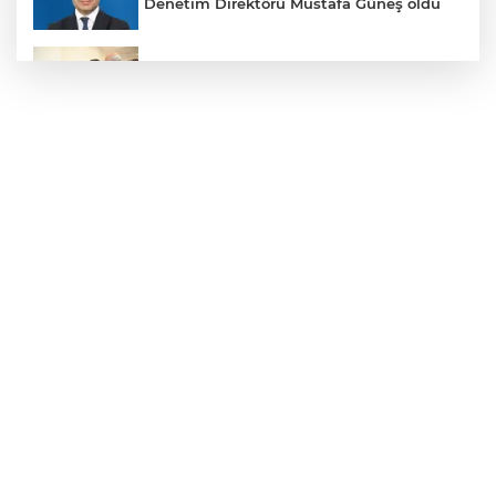
Denetim Direktörü Mustafa Güneş oldu
Malatya Büyükşehir’den Hekimhan’a dev
yatırım
Sakarya’da ücretsiz doğalgaza
kavuşacaklar
Yalova'da makine arızası yapan tanker
güvenli bölgeye çekildi
Eskişehir Büyükşehir’den kırsal
mahallelere yol yatırımı