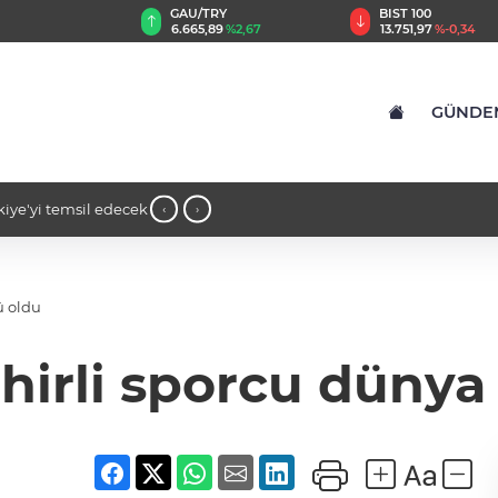
GAU/TRY
BIST 100
8
%0,32
6.665,89
%2,67
13.751,97
%-0,34
GÜNDE
kiye'yi temsil edecek
14:16 - İş insanı Ali Bıdı'dan sağlıklı
‹
›
açıklamalar... 77 yaşında gençlik muciz
ü oldu
hirli sporcu dünya