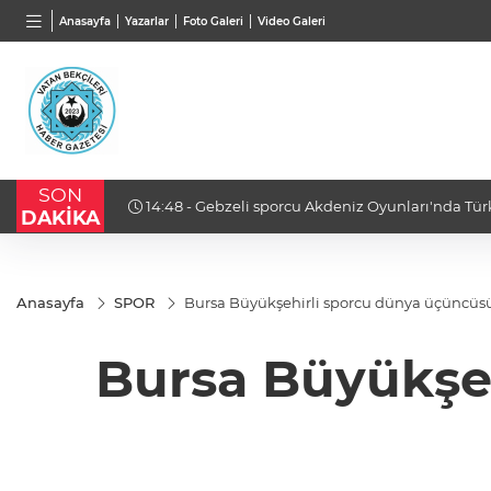
TND
BGN
VND
Anasayfa
Yazarlar
Foto Galeri
Video Galeri
16,2406
%0,00
27,9743
%-0,22
0,001
SON
14:48 - Gebzeli sporcu Akdeniz Oyunları'nda Tür
DAKİKA
Anasayfa
SPOR
Bursa Büyükşehirli sporcu dünya üçüncüs
Bursa Büyükşe