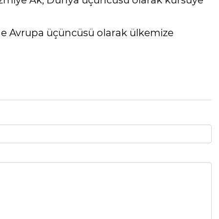
miye Ak, Dünya üçüncüsü olarak kürsüye
de Avrupa üçüncüsü olarak ülkemize