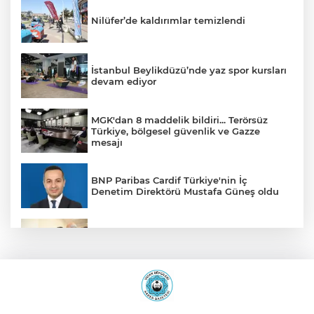
Nilüfer’de kaldırımlar temizlendi
İstanbul Beylikdüzü’nde yaz spor kursları
devam ediyor
MGK'dan 8 maddelik bildiri... Terörsüz
Türkiye, bölgesel güvenlik ve Gazze
mesajı
BNP Paribas Cardif Türkiye'nin İç
Denetim Direktörü Mustafa Güneş oldu
Malatya Büyükşehir’den Hekimhan’a dev
yatırım
Sakarya’da ücretsiz doğalgaza
kavuşacaklar