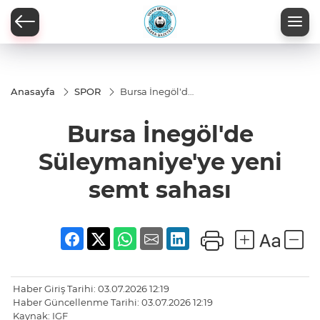
Anasayfa
SPOR
Bursa İnegöl'de
Süleymaniye'ye
yeni semt
Bursa İnegöl'de
sahası
Süleymaniye'ye yeni
semt sahası
Haber Giriş Tarihi: 03.07.2026 12:19
Haber Güncellenme Tarihi: 03.07.2026 12:19
Kaynak: IGF