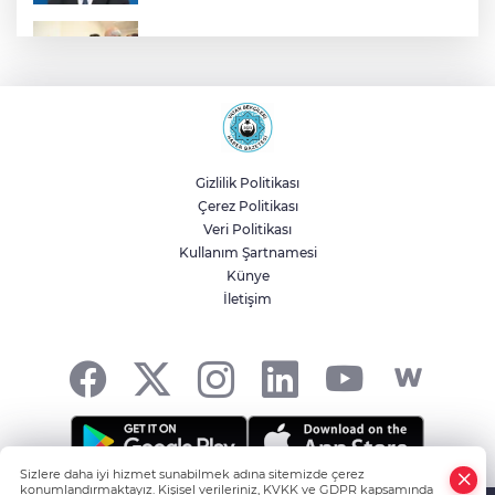
Malatya Büyükşehir’den Hekimhan’a dev
yatırım
Sakarya’da ücretsiz doğalgaza
kavuşacaklar
Gizlilik Politikası
Çerez Politikası
Yalova'da makine arızası yapan tanker
Veri Politikası
güvenli bölgeye çekildi
Kullanım Şartnamesi
Künye
İletişim
Eskişehir Büyükşehir’den kırsal
mahallelere yol yatırımı
Sizlere daha iyi hizmet sunabilmek adına sitemizde çerez
konumlandırmaktayız. Kişisel verileriniz, KVKK ve GDPR kapsamında