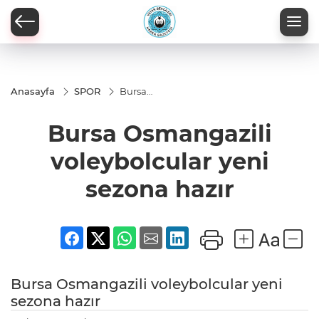
Anasayfa
SPOR
Bursa
Osmangazili
voleybolcular
Bursa Osmangazili
yeni sezona
hazır
voleybolcular yeni
sezona hazır
Bursa Osmangazili voleybolcular yeni
sezona hazır