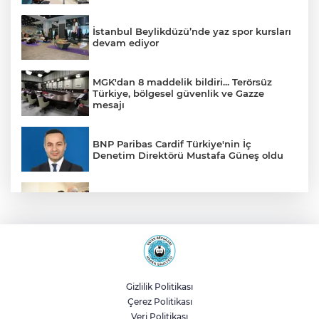
İstanbul Beylikdüzü’nde yaz spor kursları
devam ediyor
MGK'dan 8 maddelik bildiri... Terörsüz
Türkiye, bölgesel güvenlik ve Gazze
mesajı
BNP Paribas Cardif Türkiye'nin İç
Denetim Direktörü Mustafa Güneş oldu
Malatya Büyükşehir’den Hekimhan’a dev
yatırım
Sakarya’da ücretsiz doğalgaza
kavuşacaklar
Gizlilik Politikası
Çerez Politikası
Yalova'da makine arızası yapan tanker
Veri Politikası