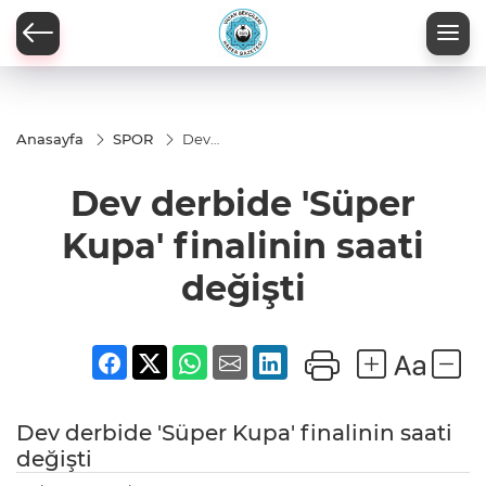
Anasayfa
SPOR
Dev
derbide
'Süper
Dev derbide 'Süper
Kupa'
finalinin
saati
Kupa' finalinin saati
değişti
değişti
Dev derbide 'Süper Kupa' finalinin saati
değişti