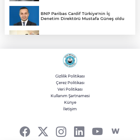
BNP Paribas Cardif Türkiye'nin İç
Denetim Direktörü Mustafa Güneş oldu
Malatya Büyükşehir’den Hekimhan’a dev
yatırım
Sakarya’da ücretsiz doğalgaza
kavuşacaklar
Gizlilik Politikası
Çerez Politikası
Yalova'da makine arızası yapan tanker
Veri Politikası
güvenli bölgeye çekildi
Kullanım Şartnamesi
Künye
İletişim
Eskişehir Büyükşehir’den kırsal
mahallelere yol yatırımı