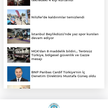
teknedeki 4 kişi kurtarıldı
Nilüfer’de kaldırımlar temizlendi
İstanbul Beylikdüzü’nde yaz spor kursları
devam ediyor
MGK'dan 8 maddelik bildiri... Terörsüz
Türkiye, bölgesel güvenlik ve Gazze
mesajı
BNP Paribas Cardif Türkiye'nin İç
Denetim Direktörü Mustafa Güneş oldu
Malatya Büyükşehir’den Hekimhan’a dev
yatırım