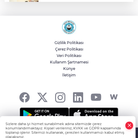
Malatya Büyükşehir’den Hekimhan’a dev
yatırım
Sakarya’da ücretsiz doğalgaza
kavuşacaklar
Gizlilik Politikası
Çerez Politikası
Yalova'da makine arızası yapan tanker
Veri Politikası
güvenli bölgeye çekildi
Kullanım Şartnamesi
Künye
İletişim
Eskişehir Büyükşehir’den kırsal
mahallelere yol yatırımı
Sizlere daha iyi hizmet sunabilmek adına sitemizde çerez
konumlandırmaktayız. Kişisel verileriniz, KVKK ve GDPR kapsamında
HABER YAZILIMI
ve TURKTICARET.NET projesidir Copyright© 2006-
toplanıp işlenir. Sitemizi kullanarak, çerezleri kullanmamızı kabul etmiş
olacaksınız.
2026 Tüm hakları saklıdır.