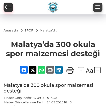
Anasayfa
SPOR
Malatya’da
300 okula
spor
Malatya’da 300 okula
malzemesi
desteği
spor malzemesi desteği
Malatya’da 300 okula spor malzemesi
desteği
Haber Giriş Tarihi: 24.09.2025 16:45
Haber Güncellenme Tarihi: 24.09.2025 16:45