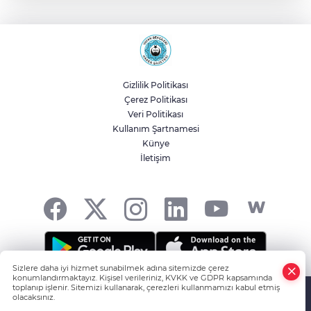
Malatya Büyükşehir’den Hekimhan’a dev
yatırım
Sakarya’da ücretsiz doğalgaza
kavuşacaklar
Gizlilik Politikası
Çerez Politikası
Yalova'da makine arızası yapan tanker
Veri Politikası
güvenli bölgeye çekildi
Kullanım Şartnamesi
Künye
İletişim
Eskişehir Büyükşehir’den kırsal
mahallelere yol yatırımı
Sizlere daha iyi hizmet sunabilmek adına sitemizde çerez
konumlandırmaktayız. Kişisel verileriniz, KVKK ve GDPR kapsamında
HABER YAZILIMI
ve TURKTICARET.NET projesidir Copyright© 2006-
toplanıp işlenir. Sitemizi kullanarak, çerezleri kullanmamızı kabul etmiş
olacaksınız.
2026 Tüm hakları saklıdır.
Anasayfa
Haber Ara
Yazarlar