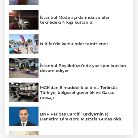
İstanbul Moda açıklarında su alan
teknedeki 4 kişi kurtarıldı
Nilüfer’de kaldırımlar temizlendi
İstanbul Beylikdüzü’nde yaz spor kursları
devam ediyor
MGK'dan 8 maddelik bildiri... Terörsüz
Türkiye, bölgesel güvenlik ve Gazze
mesajı
BNP Paribas Cardif Türkiye'nin İç
Denetim Direktörü Mustafa Güneş oldu