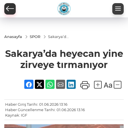
Anasayfa
SPOR
Sakarya’da
heyecan
yine
Sakarya’da heyecan yine
zirveye
tırmanıyor
zirveye tırmanıyor
Haber Giriş Tarihi: 01.06.2026 13:16
Haber Güncellenme Tarihi: 01.06.2026 13:16
Kaynak: IGF