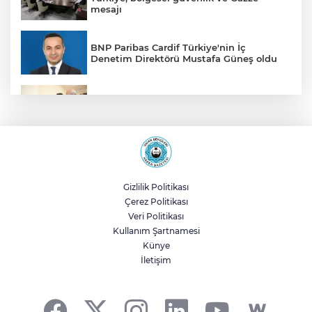
mesajı
BNP Paribas Cardif Türkiye'nin İç
Denetim Direktörü Mustafa Güneş oldu
Malatya Büyükşehir’den Hekimhan’a dev
yatırım
Sakarya’da ücretsiz doğalgaza
kavuşacaklar
Gizlilik Politikası
Çerez Politikası
Yalova'da makine arızası yapan tanker
Veri Politikası
güvenli bölgeye çekildi
Kullanım Şartnamesi
Künye
İletişim
Eskişehir Büyükşehir’den kırsal
mahallelere yol yatırımı