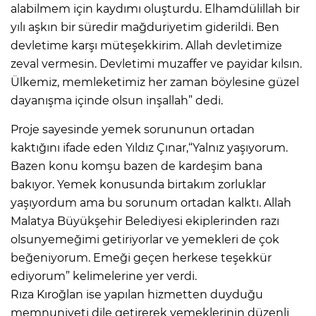
alabilmem için kaydımı oluşturdu. Elhamdülillah bir
yılı aşkın bir süredir mağduriyetim giderildi. Ben
devletime karşı müteşekkirim. Allah devletimize
zeval vermesin. Devletimi muzaffer ve payidar kılsın.
Ülkemiz, memleketimiz her zaman böylesine güzel
dayanışma içinde olsun inşallah” dedi.
Proje sayesinde yemek sorununun ortadan
kaktığını ifade eden Yıldız Çınar,“Yalnız yaşıyorum.
Bazen konu komşu bazen de kardeşim bana
bakıyor. Yemek konusunda birtakım zorluklar
yaşıyordum ama bu sorunum ortadan kalktı. Allah
Malatya Büyükşehir Belediyesi ekiplerinden razı
olsunyemeğimi getiriyorlar ve yemekleri de çok
beğeniyorum. Emeği geçen herkese teşekkür
ediyorum” kelimelerine yer verdi.
Rıza Kıroğlan ise yapılan hizmetten duyduğu
memnuniyeti dile getirerek yemeklerinin düzenli