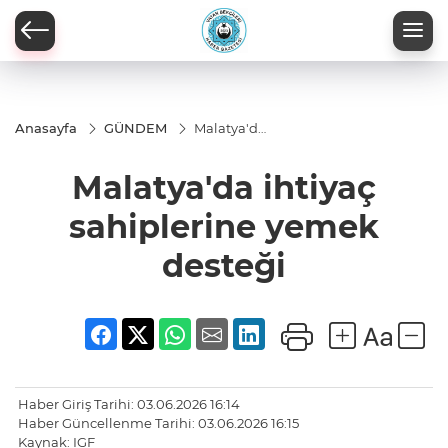
Anasayfa
GÜNDEM
Malatya'da
ihtiyaç
sahiplerine
Malatya'da ihtiyaç
yemek
desteği
sahiplerine yemek
desteği
Haber Giriş Tarihi: 03.06.2026 16:14
Haber Güncellenme Tarihi: 03.06.2026 16:15
Kaynak: IGF