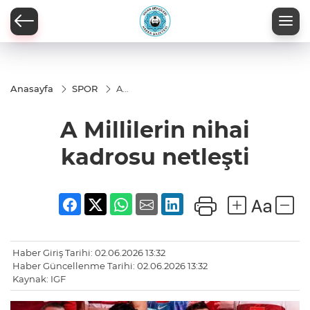
Anasayfa
SPOR
A
Millilerin
nihai
A Millilerin nihai
kadrosu
netleşti
kadrosu netleşti
Haber Giriş Tarihi: 02.06.2026 13:32
Haber Güncellenme Tarihi: 02.06.2026 13:32
Kaynak: IGF