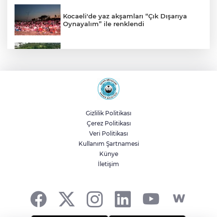
Kocaeli'de yaz akşamları “Çık Dışarıya
Oynayalım” ile renklendi
Ordu Altınordu'da sporculara modern
spor tesisi
İzmir’de engelli yurttaşlar denizle
buluşuyor
Gizlilik Politikası
Çerez Politikası
Fuar 38'de 'Neşeli Günler' nostaljisi
Veri Politikası
Kullanım Şartnamesi
Künye
İletişim
Kayseri Büyükşehir'den suyun
geleceğine yatırım